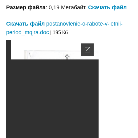
Размер файла
: 0,19 Мегабайт.
Скачать файл
Скачать файл
postanovlenie-o-rabote-v-letnii-
period_mqjra.doc
| 195 Кб