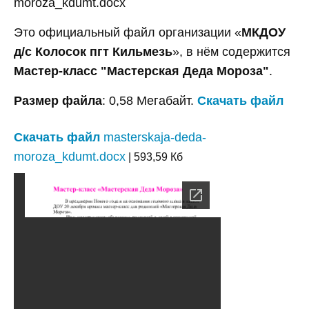
moroza_kdumt.docx
Это официальный файл организации «
МКДОУ
д/с Колосок пгт Кильмезь
», в нём содержится
Мастер-класс "Мастерская Деда Мороза"
.
Размер файла
: 0,58 Мегабайт.
Скачать файл
Скачать файл
masterskaja-deda-
moroza_kdumt.docx
| 593,59 Кб