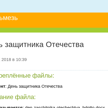
льмезь
ь защитника Отечества
 2018 в 10:39
реплённые файлы:
ент
: День защитника Отечества
ание файла:
азывается
: den-zaschitnika-otechechtva_bdq8o.docx