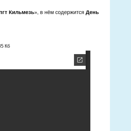
пгт Кильмезь
», в нём содержится
День
35 Кб