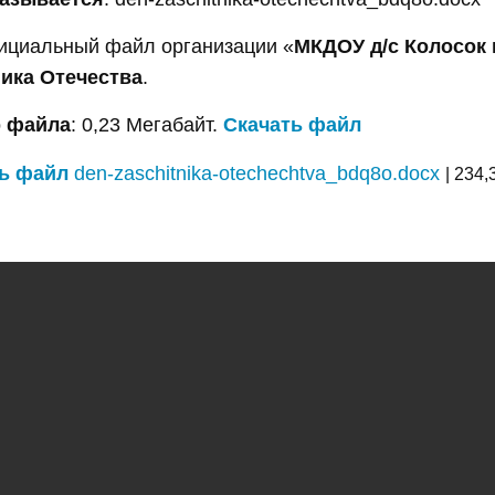
ициальный файл организации «
МКДОУ д/с Колосок 
ика Отечества
.
 файла
: 0,23 Мегабайт.
Скачать файл
ь файл
den-zaschitnika-otechechtva_bdq8o.docx
| 234,